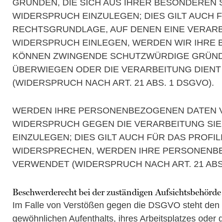
GRÜNDEN, DIE SICH AUS IHRER BESONDEREN
WIDERSPRUCH EINZULEGEN; DIES GILT AUCH F
RECHTSGRUNDLAGE, AUF DENEN EINE VERARB
WIDERSPRUCH EINLEGEN, WERDEN WIR IHRE 
KÖNNEN ZWINGENDE SCHUTZWÜRDIGE GRÜNDE 
ÜBERWIEGEN ODER DIE VERARBEITUNG DIEN
(WIDERSPRUCH NACH ART. 21 ABS. 1 DSGVO).
WERDEN IHRE PERSONENBEZOGENEN DATEN VE
WIDERSPRUCH GEGEN DIE VERARBEITUNG S
EINZULEGEN; DIES GILT AUCH FÜR DAS PROFI
WIDERSPRECHEN, WERDEN IHRE PERSONENB
VERWENDET (WIDERSPRUCH NACH ART. 21 ABS.
Beschwerde­recht bei der zuständigen Aufsichts­behörde
Im Falle von Verstößen gegen die DSGVO steht den B
gewöhnlichen Aufenthalts, ihres Arbeitsplatzes ode