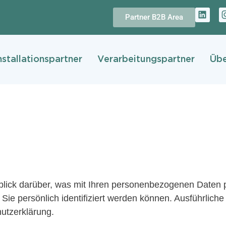
L
Partner B2B Area
i
n
k
e
d
nstallationspartner
Verarbeitungspartner
Übe
i
n
blick darüber, was mit Ihren personenbezogenen Daten 
Sie persönlich identifiziert werden können. Ausführli
utzerklärung.