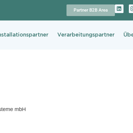
L
Partner B2B Area
i
n
k
e
d
nstallationspartner
Verarbeitungspartner
Übe
i
n
systeme mbH