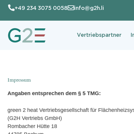
Zum
+49 234 3075 0058
info@g2h.li
Inhalt
springen
Vertriebspartner
I
Impressum
Angaben entsprechen dem § 5 TMG:
green 2 heat Vertriebsgesellschaft für Flächenheiz
(G2H Vertriebs GmbH)
Rombacher Hütte 18