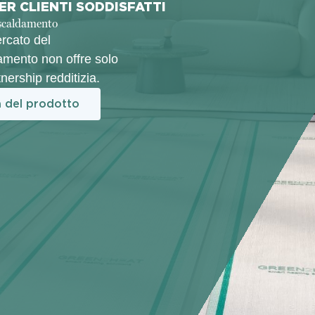
ER CLIENTI SODDISFATTI
riscaldamento
ercato del
damento non offre solo
nership redditizia.
a del prodotto