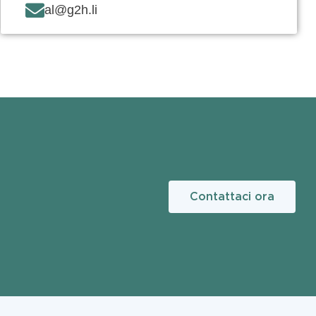
al@g2h.li
Contattaci ora