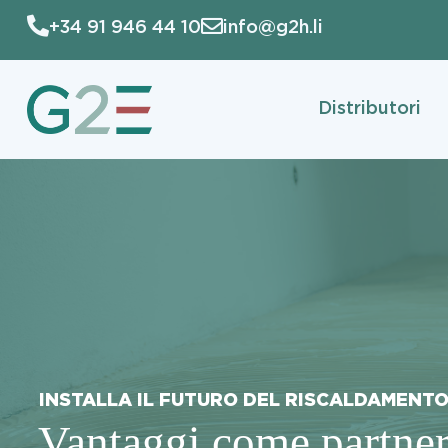
Vai
+34 91 946 44 10
info@g2h.li
al
contenuto
Distributori
INSTALLA IL FUTURO DEL RISCALDAMENT
Vantaggi come partner 