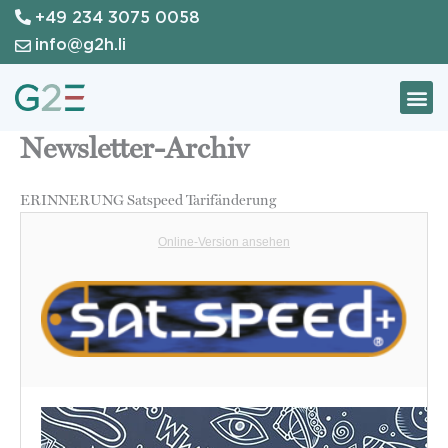
+49 234 3075 0058
Zum
Inhalt
info@g2h.li
springen
Newsletter-Archiv
ERINNERUNG Satspeed Tarifänderung