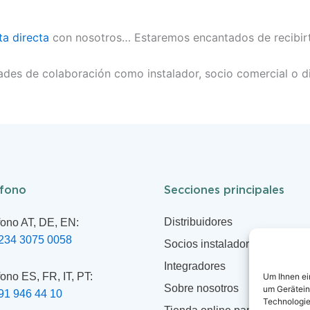
ta directa
con nosotros… Estaremos encantados de recibirt
ades de colaboración como instalador, socio comercial o di
éfono
Secciones principales
Distribuidores
fono AT, DE, EN:
234 3075 0058
Socios instaladores
Integradores
fono ES, FR, IT, PT:
Um Ihnen ei
Sobre nosotros
um Gerätein
91 946 44 10
Technologie