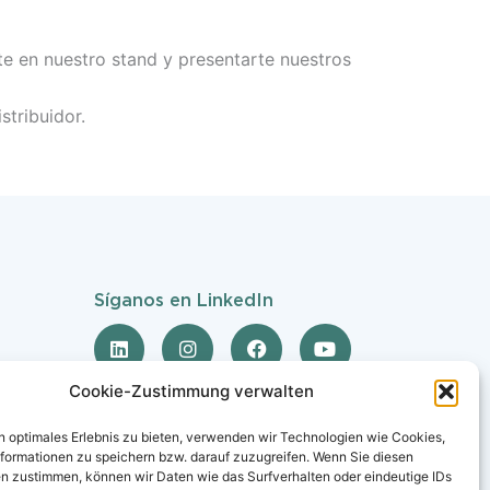
e en nuestro stand y presentarte nuestros
stribuidor.
Síganos en LinkedIn
L
I
F
Y
i
n
a
o
n
s
c
u
k
t
e
t
Cookie-Zustimmung verwalten
e
a
b
u
d
g
o
b
n optimales Erlebnis zu bieten, verwenden wir Technologien wie Cookies,
i
r
o
e
formationen zu speichern bzw. darauf zuzugreifen. Wenn Sie diesen
n
a
k
n zustimmen, können wir Daten wie das Surfverhalten oder eindeutige IDs
m