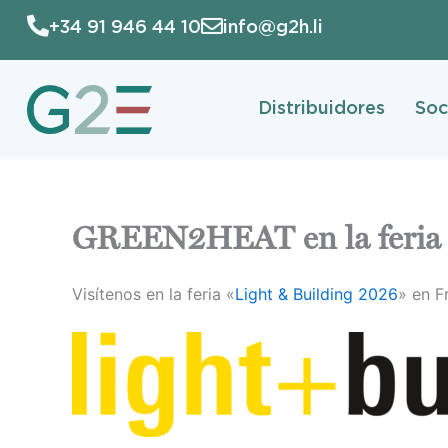
Ir
+34 91 946 44 10
info@g2h.li
al
contenido
Distribuidores
Soc
GREEN2HEAT en la feria 
Visítenos en la feria «
Light & Building 2026
» en F