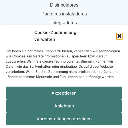
Distribuidores
Parceiros instaladores
Integradores
Quem somos
Cookie-Zustimmung
verwalten
Loja online para parceiros
Newsletter
Um Ihnen ein optimales Erlebnis zu bieten, verwenden wir Technologien
wie Cookies, um Geräteinformationen zu speichern bzw. darauf
Arquivo de Newsletter
zuzugreifen. Wenn Sie diesen Technologien zustimmen, können wir
Daten wie das Surfverhalten oder eindeutige IDs auf dieser Website
verarbeiten. Wenn Sie Ihre Zustimmung nicht erteilen oder zurückziehen,
können bestimmte Merkmale und Funktionen beeinträchtigt werden.
Siga-nos no LinkedIn
L
I
F
Y
Akzeptieren
i
n
a
o
n
s
c
u
Ablehnen
k
t
e
t
e
a
b
u
d
g
o
b
Voreinstellungen anzeigen
Copyright © 2026 G2H Vertriebs GmbH
i
r
o
e