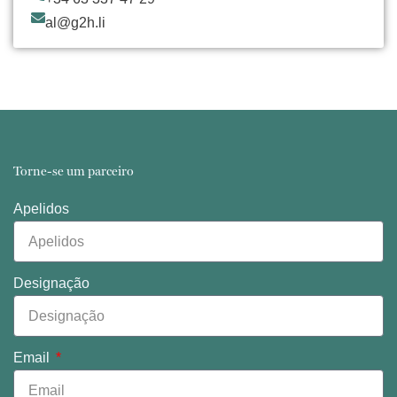
al@g2h.li
Torne-se um parceiro
Apelidos
Designação
Email