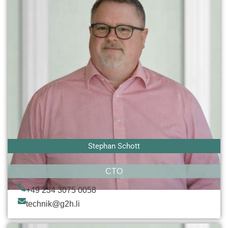
Stephan Schott
CTO
+49 234 3075 0058
technik@g2h.li