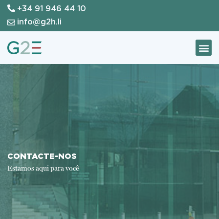
+34 91 946 44 10
Skip
to
info@g2h.li
content
CONTACTE-NOS
Estamos aqui para você